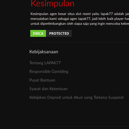
Kesimpulan
Kesimpulan agen besar situs slot resmi yaitu lapak77 adalah j
menyalakan kami sebagai agen lapak77, jadi lebih baik player h
untuk dipertimbangkan oleh siapa saja yang ingin mencoba keber
Kebijaksanaan
Tentang LAPAK77
Responsible Gambling
Pusat Bantuan
Syarat dan Ketentuan
Kebijakan Deposit untuk Akun yang Terkena Suspend