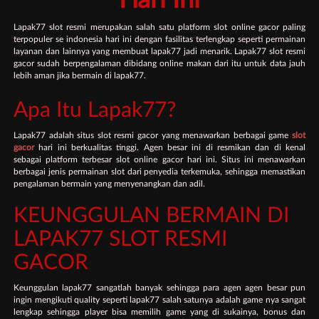
Lapak77 slot resmi merupakan salah satu platform slot online gacor paling
terpopuler se indonesia hari ini dengan fasilitas terlengkap seperti permainan
layanan dan lainnya yang membuat lapak77 jadi menarik. Lapak77 slot resmi
gacor sudah berpengalaman dibidang online makan dari itu untuk data jauh
lebih aman jika bermain di lapak77.
Apa Itu Lapak77?
Lapak77 adalah situs slot resmi gacor yang menawarkan berbagai game
slot
gacor
hari ini berkualitas tinggi. Agen besar ini di resmikan dan di kenal
sebagai platform terbesar slot online gacor hari ini. Situs ini menawarkan
berbagai jenis permainan slot dari penyedia terkemuka, sehingga memastikan
pengalaman bermain yang menyenangkan dan adil.
KEUNGGULAN BERMAIN DI
LAPAK77 SLOT RESMI
GACOR
Keunggulan lapak77 sangatlah banyak sehingga para agen agen besar pun
ingin mengikuti quality seperti lapak77 salah satunya adalah game nya sangat
lengkap sehingga player bisa memilih game yang di sukainya, bonus dan