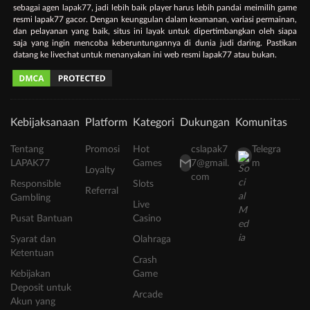
sebagai agen lapak77, jadi lebih baik player harus lebih pandai meimilih game
resmi lapak77 gacor. Dengan keunggulan dalam keamanan, variasi permainan,
dan pelayanan yang baik, situs ini layak untuk dipertimbangkan oleh siapa
saja yang ingin mencoba keberuntungannya di dunia judi daring. Pastikan
datang ke livechat untuk menanyakan ini web resmi lapak77 atau bukan.
Kebijaksanaan
Platform
Kategori
Dukungan
Komunitas
Tentang
Promosi
Hot
cslapak7
Telegra
LAPAK77
Games
7@gmail.
m
Loyalty
com
Responsible
Slots
Referral
Gambling
Live
Pusat Bantuan
Casino
Syarat dan
Olahraga
Ketentuan
Crash
Kebijakan
Game
Deposit untuk
Arcade
Akun yang