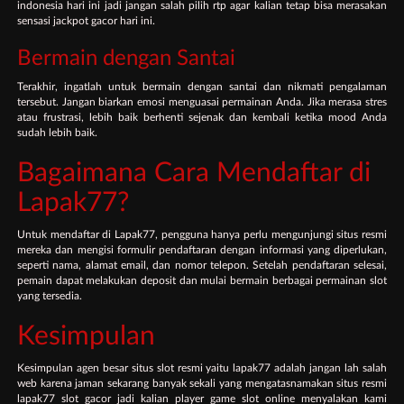
indonesia hari ini jadi jangan salah pilih rtp agar kalian tetap bisa merasakan
sensasi jackpot gacor hari ini.
Bermain dengan Santai
Terakhir, ingatlah untuk bermain dengan santai dan nikmati pengalaman
tersebut. Jangan biarkan emosi menguasai permainan Anda. Jika merasa stres
atau frustrasi, lebih baik berhenti sejenak dan kembali ketika mood Anda
sudah lebih baik.
Bagaimana Cara Mendaftar di
Lapak77?
Untuk mendaftar di Lapak77, pengguna hanya perlu mengunjungi situs resmi
mereka dan mengisi formulir pendaftaran dengan informasi yang diperlukan,
seperti nama, alamat email, dan nomor telepon. Setelah pendaftaran selesai,
pemain dapat melakukan deposit dan mulai bermain berbagai permainan slot
yang tersedia.
Kesimpulan
Kesimpulan agen besar situs slot resmi yaitu lapak77 adalah jangan lah salah
web karena jaman sekarang banyak sekali yang mengatasnamakan situs resmi
lapak77 slot gacor jadi kalian player game slot online menyalakan kami