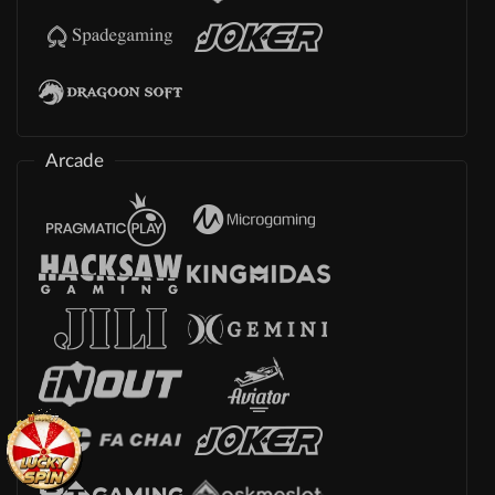
Arcade