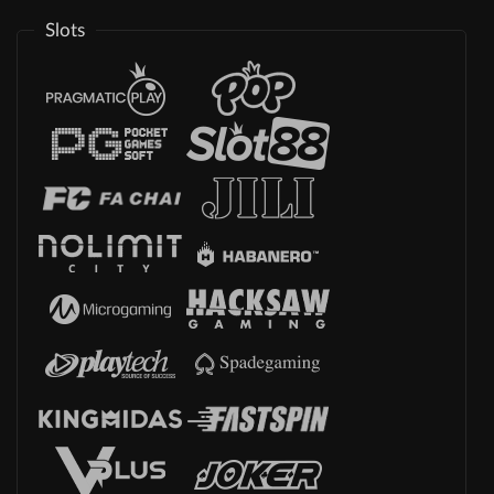
Slots