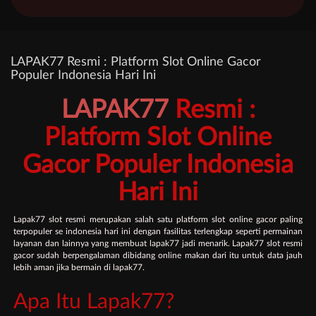
LAPAK77 Resmi : Platform Slot Online Gacor
Populer Indonesia Hari Ini
LAPAK77
Resmi :
Platform Slot Online
Gacor Populer Indonesia
Hari Ini
Lapak77 slot resmi merupakan salah satu platform slot online gacor paling
terpopuler se indonesia hari ini dengan fasilitas terlengkap seperti permainan
layanan dan lainnya yang membuat lapak77 jadi menarik. Lapak77 slot resmi
gacor sudah berpengalaman dibidang online makan dari itu untuk data jauh
lebih aman jika bermain di lapak77.
Apa Itu Lapak77?