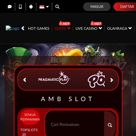
MASUK
DAFTAR
IDR
12,731,517,
HOT GAMES
SLOTS
LIVE CASINO
OLAHRAGA
AMB SLOT
SEMUA
PERMAINAN
TOP
SLOTS
20