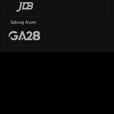
Sabung Ayam