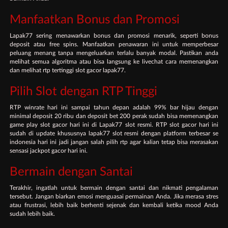
Manfaatkan Bonus dan Promosi
Lapak77 sering menawarkan bonus dan promosi menarik, seperti bonus
deposit atau free spins. Manfaatkan penawaran ini untuk memperbesar
peluang menang tanpa mengeluarkan terlalu banyak modal. Pastikan anda
melihat semua algoritma atau bisa langsung ke livechat cara memenangkan
dan melihat rtp tertinggi slot gacor lapak77.
Pilih Slot dengan RTP Tinggi
RTP winrate hari ini sampai tahun depan adalah 99% bar hijau dengan
minimal deposit 20 ribu dan deposit bet 200 perak sudah bisa memenangkan
game play slot gacor hari ini di Lapak77 slot resmi. RTP slot gacor hari ini
sudah di update khususnya lapak77 slot resmi dengan platform terbesar se
indonesia hari ini jadi jangan salah pilih rtp agar kalian tetap bisa merasakan
sensasi jackpot gacor hari ini.
Bermain dengan Santai
Terakhir, ingatlah untuk bermain dengan santai dan nikmati pengalaman
tersebut. Jangan biarkan emosi menguasai permainan Anda. Jika merasa stres
atau frustrasi, lebih baik berhenti sejenak dan kembali ketika mood Anda
sudah lebih baik.