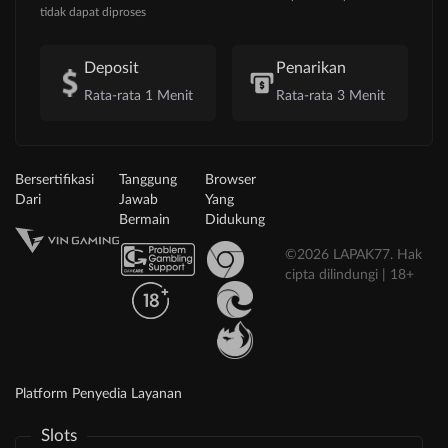
tidak dapat diproses
Deposit
Penarikan
Rata-rata 1 Menit
Rata-rata 3 Menit
Bersertifikasi
Tanggung
Browser
Dari
Jawab
Yang
Bermain
Didukung
©2026 LAPAK77. Hak
cipta dilindungi | 18+
Platform Penyedia Layanan
Slots