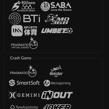
Crash Game