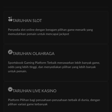
TARUHAN SLOT
Penyedia slot online dengan beragam pilihan game menarik yang
memudahkan pemain untuk mencapai jackpot
TARUHAN OLAHRAGA
Sportsbook Gaming Platform Terbaik menawarkan lebih banyak game,
odds yang lebih tinggi, dan menyediakan pilihan yang lebih banyak
untuk pemain.
TARUHAN LIVE KASINO
Platform Pilihan bagi perusahaan-perusahaan terbaik di dunia, dengan
pilihan variasi game terbanyak