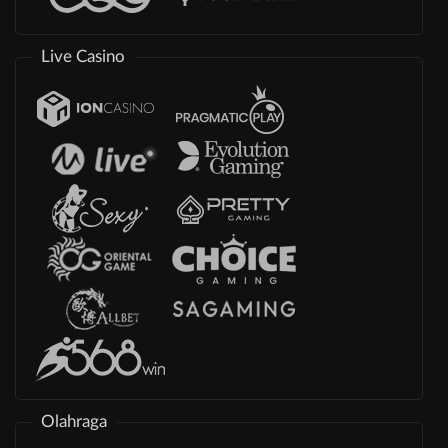
Live Casino
Olahraga