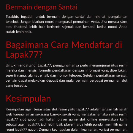
Bermain dengan Santai
Terakhir, ingatlah untuk bermain dengan santai dan nikmati pengalaman
tersebut. Jangan biarkan emosi menguasai permainan Anda. Jika merasa stres
atau frustrasi, lebih baik berhenti sejenak dan kembali ketika mood Anda
sudah lebih baik.
Bagaimana Cara Mendaftar di
Lapak77?
Untuk mendaftar di Lapak77, pengguna hanya perlu mengunjungi situs resmi
mereka dan mengisi formulir pendaftaran dengan informasi yang diperlukan,
seperti nama, alamat email, dan nomor telepon. Setelah pendaftaran selesai,
pemain dapat melakukan deposit dan mulai bermain berbagai permainan slot
yang tersedia.
Kesimpulan
Kesimpulan agen besar situs slot resmi yaitu lapak77 adalah jangan lah salah
web karena jaman sekarang banyak sekali yang mengatasnamakan situs resmi
lapak77 slot gacor jadi kalian player game slot online menyalakan kami
sebagai agen lapak77, jadi lebih baik player harus lebih pandai meimilih game
resmi lapak77 gacor. Dengan keunggulan dalam keamanan, variasi permainan,