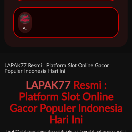
Aviator
LAPAK77 Resmi : Platform Slot Online Gacor
Populer Indonesia Hari Ini
LAPAK77
Resmi :
Platform Slot Online
Gacor Populer Indonesia
Hari Ini
Lapak77 slot resmi merupakan salah satu platform slot online gacor paling