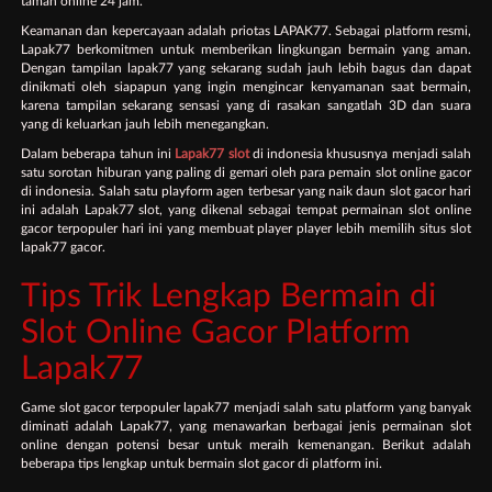
tamah online 24 jam.
Keamanan dan kepercayaan adalah priotas LAPAK77. Sebagai platform resmi,
Lapak77 berkomitmen untuk memberikan lingkungan bermain yang aman.
Dengan tampilan lapak77 yang sekarang sudah jauh lebih bagus dan dapat
dinikmati oleh siapapun yang ingin mengincar kenyamanan saat bermain,
karena tampilan sekarang sensasi yang di rasakan sangatlah 3D dan suara
yang di keluarkan jauh lebih menegangkan.
Dalam beberapa tahun ini
Lapak77 slot
di indonesia khususnya menjadi salah
satu sorotan hiburan yang paling di gemari oleh para pemain slot online gacor
di indonesia. Salah satu playform agen terbesar yang naik daun slot gacor hari
ini adalah Lapak77 slot, yang dikenal sebagai tempat permainan slot online
gacor terpopuler hari ini yang membuat player player lebih memilih situs slot
lapak77 gacor.
Tips Trik Lengkap Bermain di
Slot Online Gacor Platform
Lapak77
Game slot gacor terpopuler lapak77 menjadi salah satu platform yang banyak
diminati adalah Lapak77, yang menawarkan berbagai jenis permainan slot
online dengan potensi besar untuk meraih kemenangan. Berikut adalah
beberapa tips lengkap untuk bermain slot gacor di platform ini.