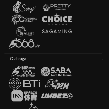
Olahraga