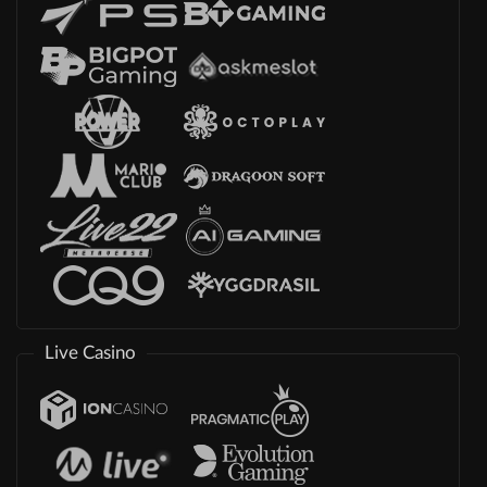
Live Casino