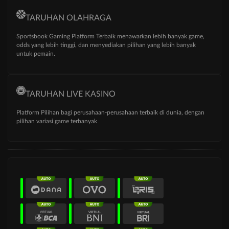
TARUHAN OLAHRAGA
Sportsbook Gaming Platform Terbaik menawarkan lebih banyak game,
odds yang lebih tinggi, dan menyediakan pilihan yang lebih banyak
untuk pemain.
TARUHAN LIVE KASINO
Platform Pilihan bagi perusahaan-perusahaan terbaik di dunia, dengan
pilihan variasi game terbanyak