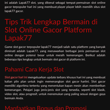
ini adalah Lapak77 slot, yang dikenal sebagai tempat permainan slot online
gacor terpopuler hari ini yang membuat player player lebih memilih situs slot
lapak77 gacor.
Tips Trik Lengkap Bermain di
Slot Online Gacor Platform
Lapak77
Game slot gacor terpopuler lapak77 menjadi salah satu platform yang banyak
diminati adalah Lapak77, yang menawarkan berbagai jenis permainan slot
online dengan potensi besar untuk meraih kemenangan. Berikut adalah
beberapa tips lengkap untuk bermain slot gacor di platform ini.
Pahami Cara Kerja Slot
Slot gacor hari ini
mengeluarkan update terbaru khusus hari ini yang membuat
kalian plin plan untuk ingin memenangkan slot gacor hariini. Slot gacor
memiliki algoritma tertentu yang menentukan kapan mesin akan memberikan
kemenangan. Pelajari juga jenis-jenis slot yang tersedia, seperti slot klasik,
video slot, atau progresif, untuk menemukan yang paling sesuai dengan gaya
bermain Anda.
Manfaatkan Bonus dan Promosi