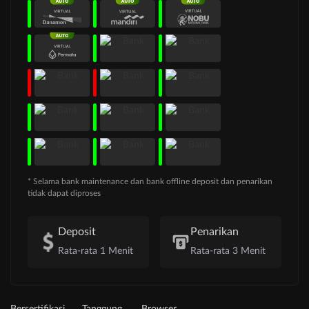
* Selama bank maintenance dan bank offline deposit dan penarikan
tidak dapat diproses
Deposit
Penarikan
Rata-rata 1 Menit
Rata-rata 3 Menit