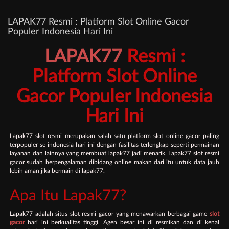
LAPAK77 Resmi : Platform Slot Online Gacor
Populer Indonesia Hari Ini
LAPAK77
Resmi :
Platform Slot Online
Gacor Populer Indonesia
Hari Ini
Lapak77 slot resmi merupakan salah satu platform slot online gacor paling
terpopuler se indonesia hari ini dengan fasilitas terlengkap seperti permainan
layanan dan lainnya yang membuat lapak77 jadi menarik. Lapak77 slot resmi
gacor sudah berpengalaman dibidang online makan dari itu untuk data jauh
lebih aman jika bermain di lapak77.
Apa Itu Lapak77?
Lapak77 adalah situs slot resmi gacor yang menawarkan berbagai game
slot
gacor
hari ini berkualitas tinggi. Agen besar ini di resmikan dan di kenal