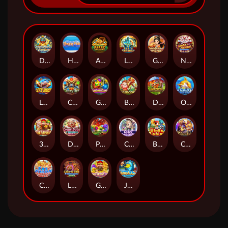
Dragon Palace Fishing
Happy Fish
Aztec Treasure
Let's Enhance
Goddess or Crash
Ninja Fishing
Let's Shoot
Crazy Orb
Golden Zuma
Big Hammer
Dino Hunter
Ocean Lord
3 Gods Fishing
Dessert Party
Plants vs. Dinos
Crazy Bartender
Bingo Fishing
Conqueror's Treasure
Cat Fishing
Lion's Orb
Gods Slash Fish
Jump & Jump