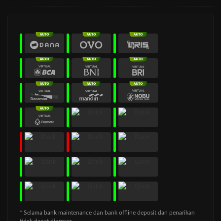
* Selama bank maintenance dan bank offline deposit dan penarikan