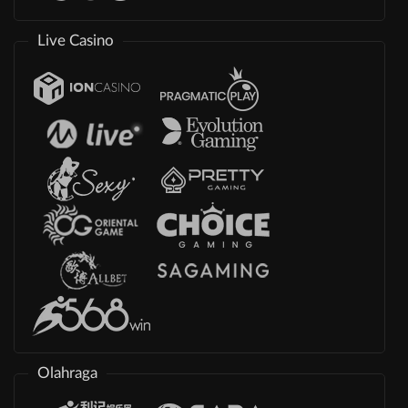
Live Casino
Olahraga