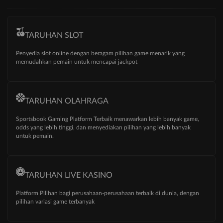
TARUHAN SLOT
Penyedia slot online dengan beragam pilihan game menarik yang
memudahkan pemain untuk mencapai jackpot
TARUHAN OLAHRAGA
Sportsbook Gaming Platform Terbaik menawarkan lebih banyak game,
odds yang lebih tinggi, dan menyediakan pilihan yang lebih banyak
untuk pemain.
TARUHAN LIVE KASINO
Platform Pilihan bagi perusahaan-perusahaan terbaik di dunia, dengan
pilihan variasi game terbanyak