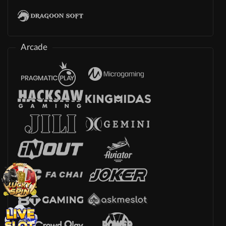
Arcade