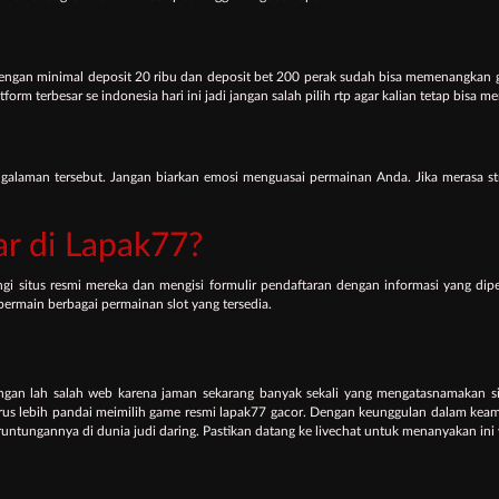
engan minimal deposit 20 ribu dan deposit bet 200 perak sudah bisa memenangkan game
rm terbesar se indonesia hari ini jadi jangan salah pilih rtp agar kalian tetap bisa me
galaman tersebut. Jangan biarkan emosi menguasai permainan Anda. Jika merasa stres
r di Lapak77?
 situs resmi mereka dan mengisi formulir pendaftaran dengan informasi yang diper
ermain berbagai permainan slot yang tersedia.
angan lah salah web karena jaman sekarang banyak sekali yang mengatasnamakan situ
arus lebih pandai meimilih game resmi lapak77 gacor. Dengan keunggulan dalam keaman
untungannya di dunia judi daring. Pastikan datang ke livechat untuk menanyakan ini