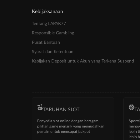
Kebijaksanaan
Tentang LAPAK77
Responsible Gambling
Pusat Bantuan
Syarat dan Ketentuan
Kebijakan Deposit untuk Akun yang Terkena Suspend
TARUHAN SLOT
T
Penyedia slot online dengan beragam
Sports
pilihan game menarik yang memudahkan
menawa
pemain untuk mencapai jackpot
lebih 
lebih 