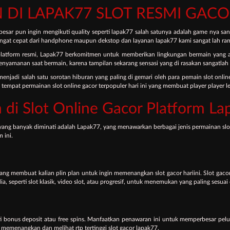
DI LAPAK77 SLOT RESMI GAC
sar pun ingin mengikuti quality seperti lapak77 salah satunya adalah game nya san
sangat cepat dari handphone maupun dekstop dan layanan lapak77 kami sangat lah ra
latform resmi, Lapak77 berkomitmen untuk memberikan lingkungan bermain yang a
enyamanan saat bermain, karena tampilan sekarang sensasi yang di rasakan sangatlah
enjadi salah satu sorotan hiburan yang paling di gemari oleh para pemain slot online
i tempat permainan slot online gacor terpopuler hari ini yang membuat player player le
 di Slot Online Gacor Platform L
 yang banyak diminati adalah Lapak77, yang menawarkan berbagai jenis permainan sl
 ini.
ang membuat kalian plin plan untuk ingin memenangkan slot gacor hariini. Slot gac
ia, seperti slot klasik, video slot, atau progresif, untuk menemukan yang paling sesu
 bonus deposit atau free spins. Manfaatkan penawaran ini untuk memperbesar pel
a memenangkan dan melihat rtp tertinggi slot gacor lapak77.