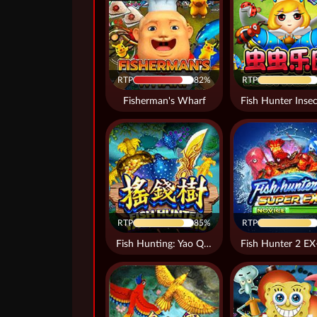
RTP
82%
RTP
Fisherman's Wharf
RTP
85%
RTP
Fish Hunting: Yao Qian Shu