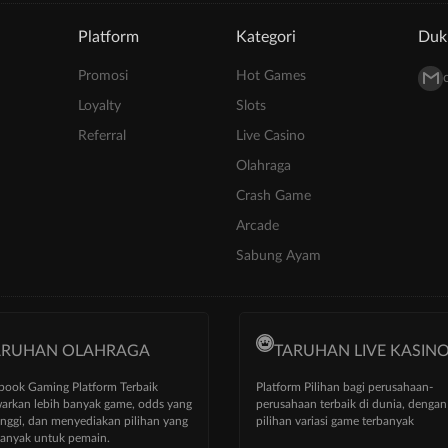
Platform
Kategori
Duk
Promosi
Hot Games
Loyalty
Slots
Referral
Live Casino
Olahraga
Crash Game
Arcade
Sabung Ayam
ARUHAN OLAHRAGA
TARUHAN LIVE KASIN
book Gaming Platform Terbaik
Platform Pilihan bagi perusahaan-
rkan lebih banyak game, odds yang
perusahaan terbaik di dunia, dengan
tinggi, dan menyediakan pilihan yang
pilihan variasi game terbanyak
banyak untuk pemain.