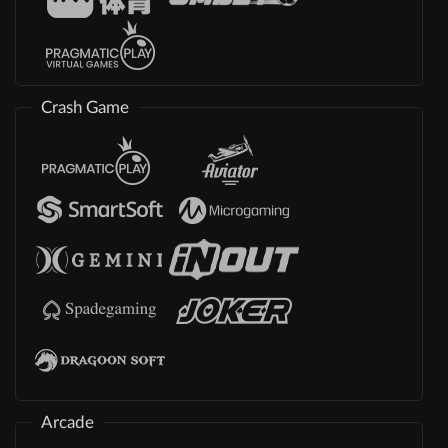
Crash Game
Arcade