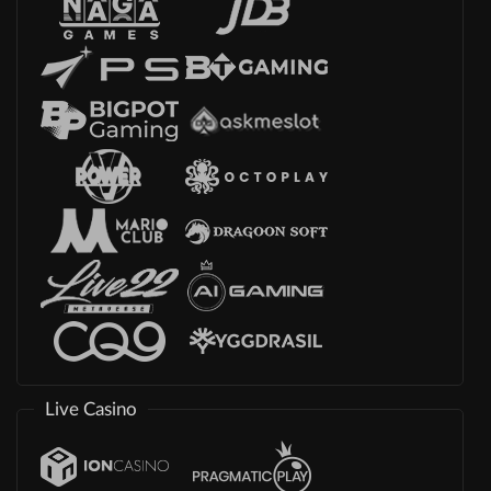
Live Casino