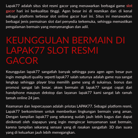
Lapak77 adalah situs slot resmi gacor yang menawarkan berbagai game
slot
gacor
hari ini berkualitas tinggi. Agen besar ini di resmikan dan di kenal
sebagai platform terbesar slot online gacor hari ini. Situs ini menawarkan
berbagai jenis permainan slot dari penyedia terkemuka, sehingga memastikan
pengalaman bermain yang menyenangkan dan adil.
KEUNGGULAN BERMAIN DI
LAPAK77 SLOT RESMI
GACOR
Keunggulan lapak77 sangatlah banyak sehingga para agen agen besar pun
ingin mengikuti quality seperti lapak77 salah satunya adalah game nya sangat
lengkap sehingga player bisa memilih game yang di sukainya, bonus dan
promosi sangat lah besar, akses bermain di lapak77 sangat cepat dari
handphone maupun dekstop dan layanan lapak77 kami sangat lah ramah
tamah online 24 jam.
Keamanan dan kepercayaan adalah priotas LAPAK77. Sebagai platform resmi,
Lapak77 berkomitmen untuk memberikan lingkungan bermain yang aman.
Dengan tampilan lapak77 yang sekarang sudah jauh lebih bagus dan dapat
dinikmati oleh siapapun yang ingin mengincar kenyamanan saat bermain,
karena tampilan sekarang sensasi yang di rasakan sangatlah 3D dan suara
yang di keluarkan jauh lebih menegangkan.