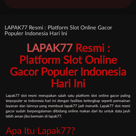
LAPAK77 Resmi : Platform Slot Online Gacor
Populer Indonesia Hari Ini
LAPAK77
Resmi :
Platform Slot Online
Gacor Populer Indonesia
Hari Ini
Lapak77 slot resmi merupakan salah satu platform slot online gacor paling
terpopuler se indonesia hari ini dengan fasilitas terlengkap seperti permainan
layanan dan lainnya yang membuat lapak77 jadi menarik. Lapak77 slot resmi
gacor sudah berpengalaman dibidang online makan dari itu untuk data jauh
lebih aman jika bermain di lapak77.
Apa Itu Lapak77?