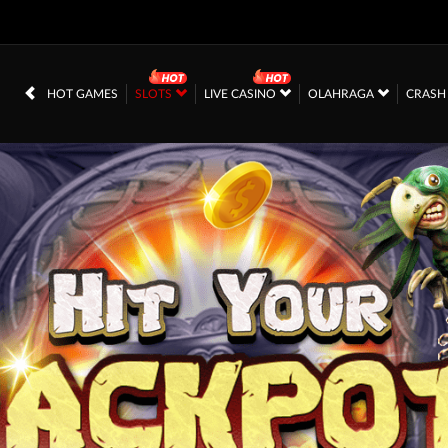
HOT GAMES
SLOTS
LIVE CASINO
OLAHRAGA
CRASH