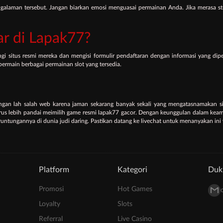
galaman tersebut. Jangan biarkan emosi menguasai permainan Anda. Jika merasa stres
r di Lapak77?
 situs resmi mereka dan mengisi formulir pendaftaran dengan informasi yang diper
ermain berbagai permainan slot yang tersedia.
angan lah salah web karena jaman sekarang banyak sekali yang mengatasnamakan situ
arus lebih pandai meimilih game resmi lapak77 gacor. Dengan keunggulan dalam keaman
untungannya di dunia judi daring. Pastikan datang ke livechat untuk menanyakan ini
Platform
Kategori
Duk
Promosi
Hot Games
Loyalty
Slots
Referral
Live Casino