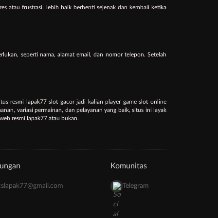
 atau frustrasi, lebih baik berhenti sejenak dan kembali ketika
lukan, seperti nama, alamat email, dan nomor telepon. Setelah
s resmi lapak77 slot gacor jadi kalian player game slot online
an, variasi permainan, dan pelayanan yang baik, situs ini layak
 web resmi lapak77 atau bukan.
ungan
Komunitas
cslapak77@gmail.com
Telegram