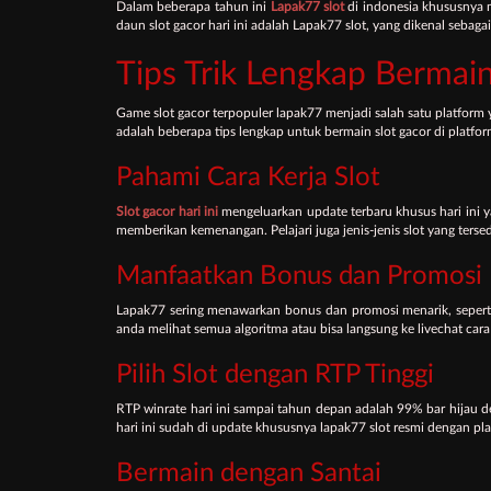
Dalam beberapa tahun ini
Lapak77 slot
di indonesia khususnya m
daun slot gacor hari ini adalah Lapak77 slot, yang dikenal sebaga
Tips Trik Lengkap Bermain
Game slot gacor terpopuler lapak77 menjadi salah satu platform
adalah beberapa tips lengkap untuk bermain slot gacor di platform
Pahami Cara Kerja Slot
Slot gacor hari ini
mengeluarkan update terbaru khusus hari ini y
memberikan kemenangan. Pelajari juga jenis-jenis slot yang tersed
Manfaatkan Bonus dan Promosi
Lapak77 sering menawarkan bonus dan promosi menarik, seperti
anda melihat semua algoritma atau bisa langsung ke livechat car
Pilih Slot dengan RTP Tinggi
RTP winrate hari ini sampai tahun depan adalah 99% bar hijau d
hari ini sudah di update khususnya lapak77 slot resmi dengan platfo
Bermain dengan Santai