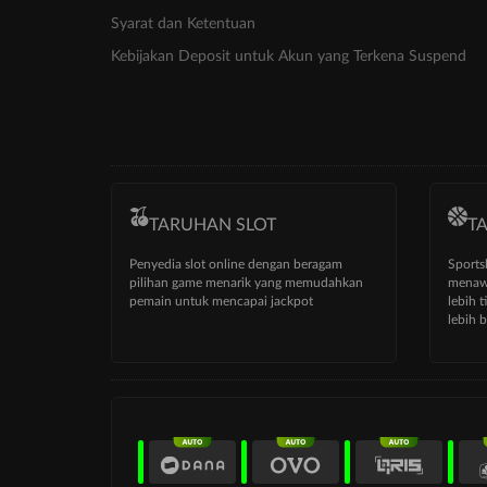
Syarat dan Ketentuan
Kebijakan Deposit untuk Akun yang Terkena Suspend
TARUHAN SLOT
T
Penyedia slot online dengan beragam
Sports
pilihan game menarik yang memudahkan
menawa
pemain untuk mencapai jackpot
lebih 
lebih 