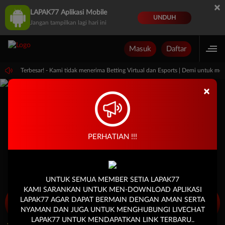
×
LAPAK77 Aplikasi Mobile
UNDUH
Jangan tampilkan lagi hari ini
Masuk
Daftar
ya dan Terbesar! - Kami tidak menerima Betting Virtual dan Esports | Demi untuk
×
PERHATIAN !!!
JACKPOT
PLAY
UNTUK SEMUA MEMBER SETIA LAPAK77
KAMI SARANKAN UNTUK MEN-DOWNLOAD APLIKASI
IDR
12,669,636,376
LAPAK77 AGAR DAPAT BERMAIN DENGAN AMAN SERTA
NYAMAN DAN JUGA UNTUK MENGHUBUNGI LIVECHAT
LAPAK77 UNTUK MENDAPATKAN LINK TERBARU..