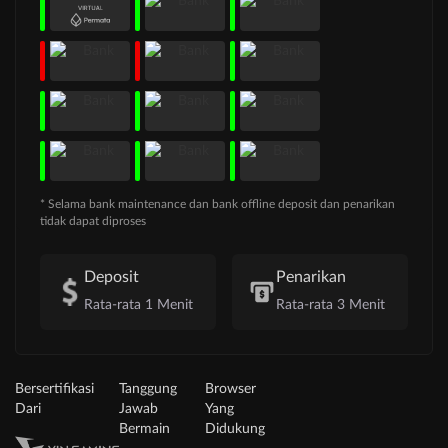
* Selama bank maintenance dan bank offline deposit dan penarikan
tidak dapat diproses
Deposit
Penarikan
Rata-rata 1 Menit
Rata-rata 3 Menit
Bersertifikasi
Tanggung
Browser
Dari
Jawab
Yang
Bermain
Didukung