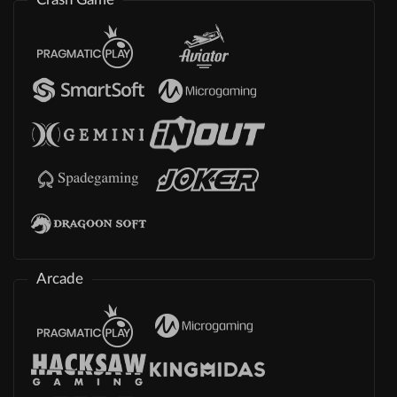
Arcade