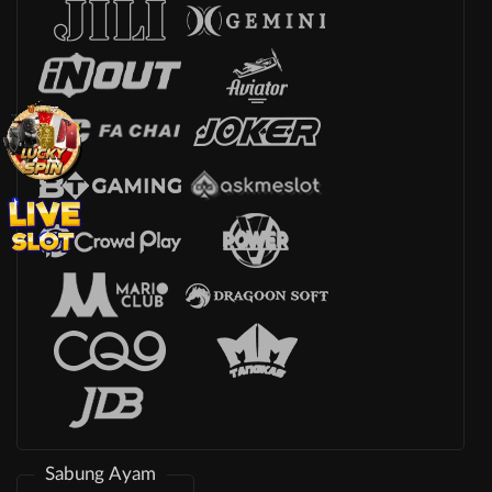
Sabung Ayam