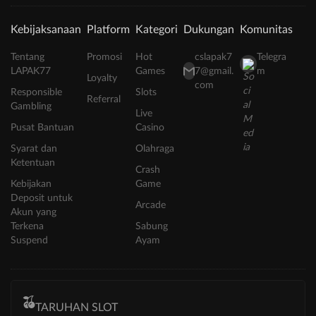
Kebijaksanaan
Platform
Kategori
Dukungan
Komunitas
Tentang
Promosi
Hot
cslapak7
Telegra
LAPAK77
Games
7@gmail.
m
Loyalty
com
Responsible
Slots
Referral
Gambling
Live
Pusat Bantuan
Casino
Syarat dan
Olahraga
Ketentuan
Crash
Kebijakan
Game
Deposit untuk
Arcade
Akun yang
Terkena
Sabung
Suspend
Ayam
TARUHAN SLOT