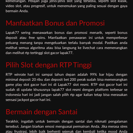
kemenangan. Pelajari juga jenis-jenis slot yang tersedia, seperti slot klasik,
video slot, atau progresif, untuk menemukan yang paling sesuai dengan gaya
bermain Anda.
Manfaatkan Bonus dan Promosi
Lapak77 sering menawarkan bonus dan promosi menarik, seperti bonus
deposit atau free spins. Manfaatkan penawaran ini untuk memperbesar
peluang menang tanpa mengeluarkan terlalu banyak modal. Pastikan anda
melihat semua algoritma atau bisa langsung ke livechat cara memenangkan
dan melihat rtp tertinggi slot gacor lapak77.
Pilih Slot dengan RTP Tinggi
RTP winrate hari ini sampai tahun depan adalah 99% bar hijau dengan
minimal deposit 20 ribu dan deposit bet 200 perak sudah bisa memenangkan
game play slot gacor hari ini di Lapak77 slot resmi. RTP slot gacor hari ini
sudah di update khususnya lapak77 slot resmi dengan platform terbesar se
indonesia hari ini jadi jangan salah pilih rtp agar kalian tetap bisa merasakan
sensasi jackpot gacor hari ini.
Bermain dengan Santai
Terakhir, ingatlah untuk bermain dengan santai dan nikmati pengalaman
tersebut. Jangan biarkan emosi menguasai permainan Anda. Jika merasa stres
atau frustrasi, lebih baik berhenti sejenak dan kembali ketika mood Anda