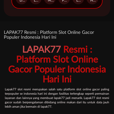
Dino Drop
Lucky Dog
Master Gems
Plushie Wins
Lucky Dice
Happy Nets
LAPAK77 Resmi : Platform Slot Online Gacor
Populer Indonesia Hari Ini
LAPAK77
Resmi :
Platform Slot Online
Gacor Populer Indonesia
Hari Ini
Lapak77 slot resmi merupakan salah satu platform slot online gacor paling
terpopuler se indonesia hari ini dengan fasilitas terlengkap seperti permainan
layanan dan lainnya yang membuat lapak77 jadi menarik. Lapak77 slot resmi
gacor sudah berpengalaman dibidang online makan dari itu untuk data jauh
lebih aman jika bermain di lapak77.