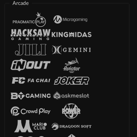
Arcade